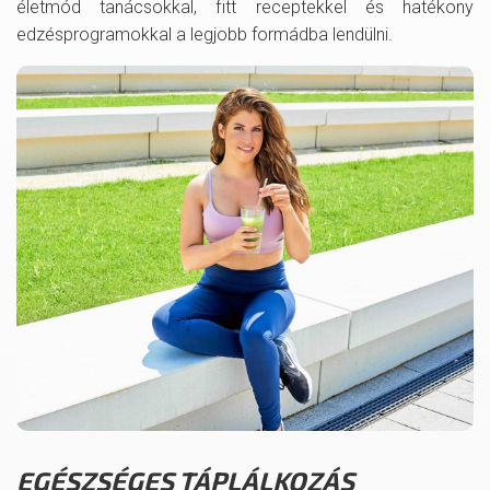
életmód tanácsokkal, fitt receptekkel és hatékony
edzésprogramokkal a legjobb formádba lendülni.
EGÉSZSÉGES TÁPLÁLKOZÁS