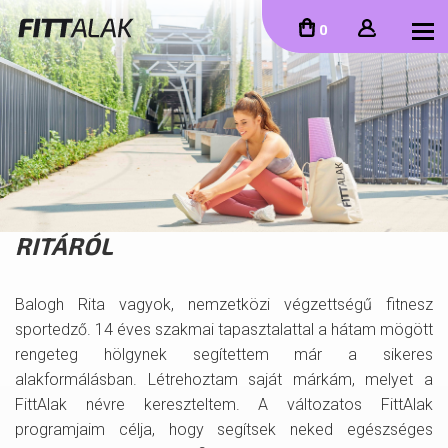
To
0
RITÁRÓL
Balogh Rita vagyok, nemzetközi végzettségű fitnesz
sportedző. 14 éves szakmai tapasztalattal a hátam mögött
rengeteg hölgynek segítettem már a sikeres
alakformálásban. Létrehoztam saját márkám, melyet a
FittAlak névre kereszteltem. A változatos FittAlak
programjaim célja, hogy segítsek neked egészséges