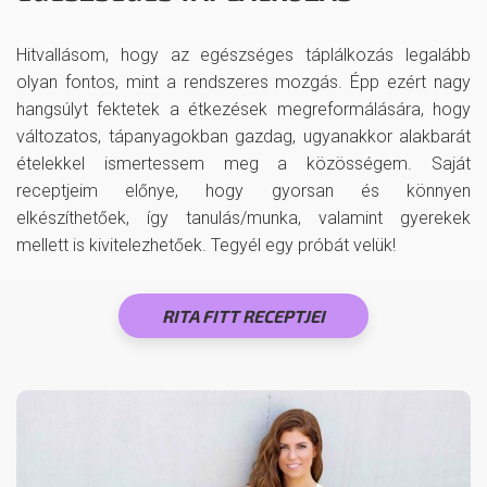
Hitvallásom, hogy az egészséges táplálkozás legalább
olyan fontos, mint a rendszeres mozgás. Épp ezért nagy
hangsúlyt fektetek a étkezések megreformálására, hogy
változatos, tápanyagokban gazdag, ugyanakkor alakbarát
ételekkel ismertessem meg a közösségem. Saját
receptjeim előnye, hogy gyorsan és könnyen
elkészíthetőek, így tanulás/munka, valamint gyerekek
mellett is kivitelezhetőek. Tegyél egy próbát velük!
RITA FITT RECEPTJEI