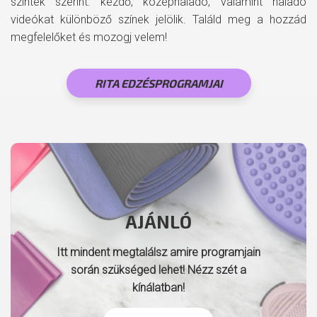
szintek szerint: kezdő, középhaladó, valamint haladó
videókat különböző színek jelölik. Találd meg a hozzád
megfelelőket és mozogj velem!
RITA EDZÉSPROGRAMJAI
AJÁNLÓ
Itt mindent megtalálsz amire programjain
során szükséged lehet! Nézz szét a
kínálatban!